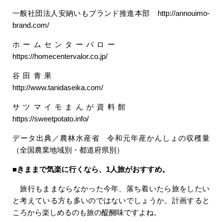
一般社団法人安納いもブランド推進本部 http://annouimo-
brand.com/
ホームセンターバロー
https://homecentervalor.co.jp/
谷田青果
http://www.tanidaseika.com/
サツマイモまんが資料館
https://sweetpotato.info/
データ出典／農林水産省 令和元年産かんしょの収穫量
（全国農業地域別・都道府県別）
■きままで気楽に行くなら、
1
人旅がおすすめ。
旅行もままならなかった今年、落ち着いたら旅をしたい
と考えている方も多いのではないでしょうか。計画すると
ころから楽しめるのも旅の醍醐味ですよね。