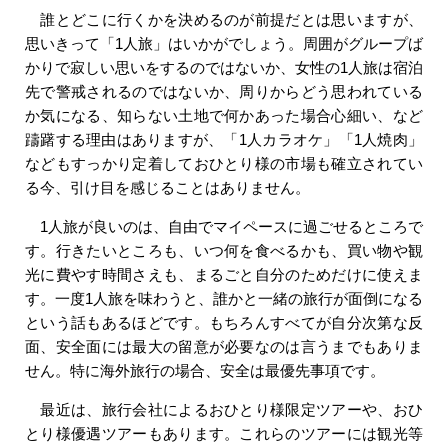
誰とどこに行くかを決めるのが前提だとは思いますが、
思いきって「1人旅」はいかがでしょう。周囲がグループば
かりで寂しい思いをするのではないか、女性の1人旅は宿泊
先で警戒されるのではないか、周りからどう思われている
か気になる、知らない土地で何かあった場合心細い、など
躊躇する理由はありますが、「1人カラオケ」「1人焼肉」
などもすっかり定着しておひとり様の市場も確立されてい
る今、引け目を感じることはありません。
1人旅が良いのは、自由でマイペースに過ごせるところで
す。行きたいところも、いつ何を食べるかも、買い物や観
光に費やす時間さえも、まるごと自分のためだけに使えま
す。一度1人旅を味わうと、誰かと一緒の旅行が面倒になる
という話もあるほどです。もちろんすべてが自分次第な反
面、安全面には最大の留意が必要なのは言うまでもありま
せん。特に海外旅行の場合、安全は最優先事項です。
最近は、旅行会社によるおひとり様限定ツアーや、おひ
とり様優遇ツアーもあります。これらのツアーには観光等