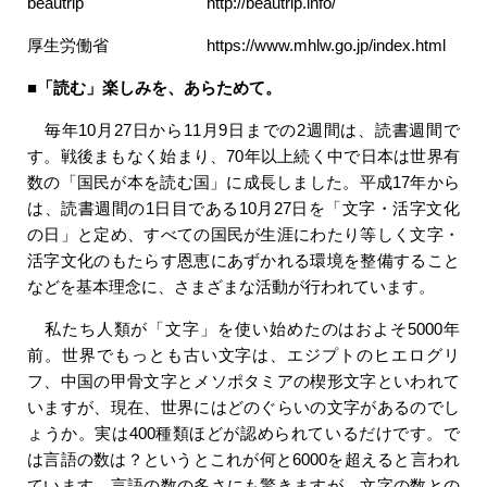
beautrip http://beautrip.info/
厚生労働省 https://www.mhlw.go.jp/index.html
■
「読む」楽しみを、あらためて。
毎年10月27日から11月9日までの2週間は、読書週間で
す。戦後まもなく始まり、70年以上続く中で日本は世界有
数の「国民が本を読む国」に成長しました。平成17年から
は、読書週間の1日目である10月27日を「文字・活字文化
の日」と定め、すべての国民が生涯にわたり等しく文字・
活字文化のもたらす恩恵にあずかれる環境を整備すること
などを基本理念に、さまざまな活動が行われています。
私たち人類が「文字」を使い始めたのはおよそ5000年
前。世界でもっとも古い文字は、エジプトのヒエログリ
フ、中国の甲骨文字とメソポタミアの楔形文字といわれて
いますが、現在、世界にはどのぐらいの文字があるのでし
ょうか。実は400種類ほどが認められているだけです。で
は言語の数は？というとこれが何と6000を超えると言われ
ています。言語の数の多さにも驚きますが、文字の数との