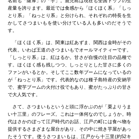
名前も「薩摩」の「芋」。鹿児島は現在も全国トップの生
産量を誇ります。最近では食感から「ほくほく系」「しっ
とり系」「ねっとり系」と分けられ、それぞれの特長を生
かしてさつまいもを使い分けている人も多いのだそうで
す。
「ほくほく系」は、関東は紅あずま、関西は金時がその
代表。いわば王道のさつまいもでオールマイティーです。
「しっとり系」は、紅はるか。甘さが自慢の注目の品種で
す。ほくほく感も残しつつ、しっとりとした甘さに多くの
ファンがいるとか。そしてここ数年ブームになっているの
が「ねっとり系」です。代表的なのは種子島特産の安納芋
で、蜜芋ブームの火付け役でもあり、蜜がたっぷりの甘さ
で大人気です。
さて、さつまいもというと頭に浮かぶのが「栗よりうま
い十三里」のフレーズ。これは一体何なのでしょうか。時
代はさかのぼって江戸時代のお話、江戸の町には食べ物を
提供するさまざまな屋台があり、その中に焼き芋屋があっ
たそうです。使うさつまいもは、江戸から十三里(約52キ