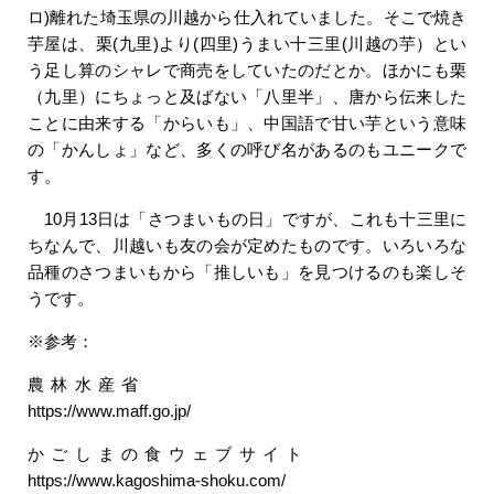
ロ)離れた埼玉県の川越から仕入れていました。そこで焼き
芋屋は、栗(九里)より(四里)うまい十三里(川越の芋）とい
う足し算のシャレで商売をしていたのだとか。ほかにも栗
（九里）にちょっと及ばない「八里半」、唐から伝来した
ことに由来する「からいも」、中国語で甘い芋という意味
の「かんしょ」など、多くの呼び名があるのもユニークで
す。
10月13日は「さつまいもの日」ですが、これも十三里に
ちなんで、川越いも友の会が定めたものです。いろいろな
品種のさつまいもから「推しいも」を見つけるのも楽しそ
うです。
※参考：
農林水産省
https://www.maff.go.jp/
かごしまの食ウェブサイト
https://www.kagoshima-shoku.com/