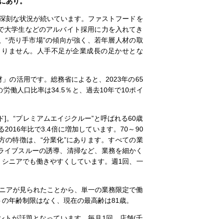
にあり。
深刻な状況が続いています。ファストフードを
で大学生などのアルバイト採用に力を入れてき
、“売り手市場”の傾向が強く、若年層人材の取
まりません。人手不足が企業成長の足かせとな
の活用です。総務省によると、2023年の65
労働人口比率は34.5％と、過去10年で10ポイ
。“プレミアムエイジクルー”と呼ばれる60歳
2016年比で3.4倍に増加しています。70～90
き方の特徴は、“分業化”にあります。すべての業
ライブスルーの誘導、清掃など、業務を細かく
、シニアでも働きやすくしています。週1回、一
シニアが見られたことから、単一の業務限定で働
トの年齢制限はなく、現在の最高齢は81歳。
ントが話題となっています。毎月1回、店舗(千