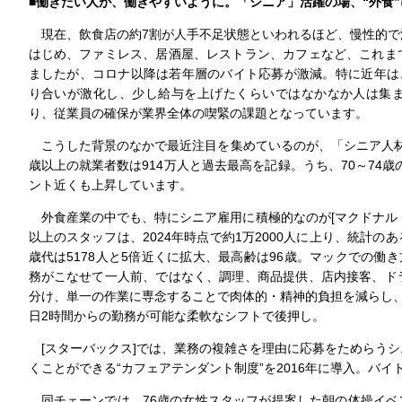
■働きたい人が、働きやすいように。「シニア」活躍の場、“外食”
現在、飲食店の約7割が人手不足状態といわれるほど、慢性的で
はじめ、ファミレス、居酒屋、レストラン、カフェなど、これま
ましたが、コロナ以降は若年層のバイト応募が激減。特に近年は
り合いが激化し、少し給与を上げたくらいではなかなか人は集
り、従業員の確保が業界全体の喫緊の課題となっています。
こうした背景のなかで最近注目を集めているのが、「シニア人材」
歳以上の就業者数は914万人と過去最高を記録。うち、70～74歳の
ント近くも上昇しています。
外食産業の中でも、特にシニア雇用に積極的なのが[マクドナルド]
以上のスタッフは、2024年時点で約1万2000人に上り、統計のある
歳代は5178人と5倍近くに拡大、最高齢は96歳。マックでの働
務がこなせて一人前、ではなく、調理、商品提供、店内接客、ド
分け、単一の作業に専念することで肉体的・精神的負担を減らし
日2時間からの勤務が可能な柔軟なシフトで後押し。
[スターバックス]では、業務の複雑さを理由に応募をためらう
くことができる“カフェアテンダント制度”を2016年に導入。バイ
同チェーンでは、76歳の女性スタッフが提案した朝の体操イベ