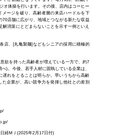
ラジオ体操を行います。その後、店内はコーヒー
うイメージを破り、高齢者層の来店ハードルを下
の70店舗に広がり、地域とつながる新たな収益
足解消策にとどまらないことを示す一例といえ
各店、[丸亀製麺]などもシニアの採用に積極的
く意欲を持った高齢者が増えている一方で、約7
調べ)。今後、若手人材に固執している企業は、
に遅れをとることは明らか。早いうちから高齢
得した企業が、高い競争力を発揮し他社との差別
/
jp/
/ 日経МＪ(2025年2月17日付)