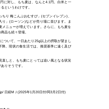
3円に対し、もち麦は、なんと4.1円。白米と一
きるというわけです。
ちり 梅こんぶおむすび」(セブンイレブン)、
入り」(ローソン)などが売り場に並びます。ま
麦メニューが増えています。さらに、もち麦を
の商品も続々登場。
について、一日あたり25g以上の摂取が望まし
gまで下降。現状の食生活では、推奨基準に遠く及び
見直しと、もち麦にとっては追い風となる状況
がありそうです。
経МＪ(2025年1月20日付/同3月2日付)