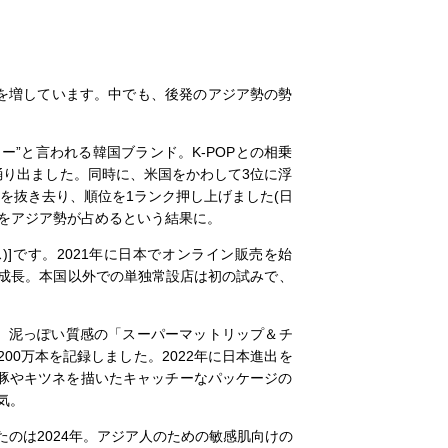
を増しています。中でも、後発のアジア勢の勢
”と言われる韓国ブランド。K-POPとの相乗
踊り出ました。同時に、米国をかわして3位に浮
を抜き去り、順位を1ランク押し上げました(日
位をアジア勢が占めるという結果に。
ス)]です。2021年に日本でオンライン販売を始
でに成長。本国以外での単独常設店は初の試みで、
商品は、泥っぽい質感の「スーパーマットリップ＆チ
200万本を記録しました。2022年に日本進出を
大きな豚やキツネを描いたキャッチーなパッケージの
気。
入したのは2024年。アジア人のための敏感肌向けの