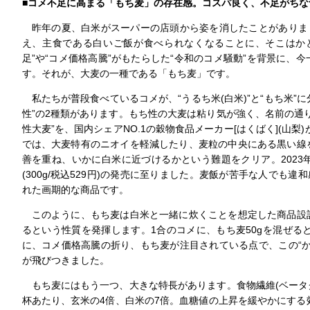
■コメ不足に高まる「もち麦」の存在感。コスパ良く、不足がちな
昨年の夏、白米がスーパーの店頭から姿を消したことがありまし
え、主食である白いご飯が食べられなくなることに、そこはか
足”や“コメ価格高騰”がもたらした“令和のコメ騒動”を背景に、
す。それが、大麦の一種である「もち麦」です。
私たちが普段食べているコメが、“うるち米(白米)”と“もち米”に
性”の2種類があります。もち性の大麦は粘り気が強く、名前の通
性大麦”を、国内シェアNO.1の穀物食品メーカー[はくばく](山梨
では、大麦特有のニオイを軽減したり、麦粒の中央にある黒い線
善を重ね、いかに白米に近づけるかという難題をクリア。202
(300g/税込529円)の発売に至りました。麦飯が苦手な人でも
れた画期的な商品です。
このように、もち麦は白米と一緒に炊くことを想定した商品設
るという性質を発揮します。1合のコメに、もち麦50gを混ぜると
に、コメ価格高騰の折り、もち麦が注目されている点で、この“
が飛びつきました。
もち麦にはもう一つ、大きな特長があります。食物繊維(ベータ
杯あたり、玄米の4倍、白米の7倍。血糖値の上昇を緩やかにする