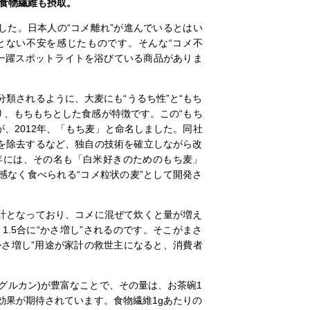
食物繊維も摂取。
た。日本人の“コメ離れ”が進んでいるとはい
とない不安を感じたものです。そんな“コメ不
今一躍スポットライトを浴びている商品がありま
分類されるように、大麦にも“うるち性”と“もち
り、もちもちとした食感が特徴です。この“もち
)が、2012年、「もち麦」と命名しました。同社
を除去するなど、独自の技術を確立しながら改
3年には、その名も「白米好きのためのもち麦」
違和感なく食べられる“コメ粒状の麦”として開発さ
計となっており、コメに混ぜて炊くと量が増え
1.5合に“かさ増し”されるのです。そこがまさ
かさ増し”用途が家計の救世主になると、消費者
グルカン)が豊富なことで、その量は、お茶碗1
効果が期待されています。食物繊維1gあたりの