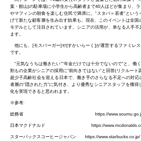
葉・館山)の駐車場に小学生から高齢者まで40人ほどが集まり、
やマフィンの朝食を楽しむ住民で満席に。“スタバ＝若者”とい
げて新たな顧客層を生み出す効果も。現在、このイベントは全国
モデルとして注目されています。シニアの活用が、単なる人手不
ます。
他にも、[モスバーガー]や[すかいらーく]が運営するファミレス
です。
“元気なうちは働きたい”“年金だけでは十分でないので”と、働
割もの企業がシニアの採用に“前向きではない”と回答(リクルート
超少子高齢社会を迎える日本で、働き手のさらなる不足への対応
者層の“隠された力”に気付き、より優秀なシニアスタッフを獲
化を実現できると思われます。
※参考:
総務省 https://www.soumu.go.jp
日本マクドナルド https://www.mcdonalds.co.
スターバックスコーヒージャパン https://www.starbucks.co.jp