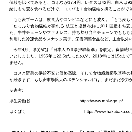
値段を比べてみると、ゴボウが17.4円、レタスは42円、白米は9
緒にもち麦を食べるだけで、コスパよく食物繊維を摂ることがで
もち麦ブームは、飲食店やコンビニなどにも波及。「もち麦もっ
「たっぷり食物繊維が摂れる 枝豆と塩昆布おにぎり 国産もち麦
た、牛丼チェーンやファミレス、持ち帰り弁当チェーンでももち
利用した冷凍食品やスナック菓子、栄養調整食品など、主食以外
今年4月、厚労省は『日本人の食事摂取基準』を改定。食物繊維
いとしました。1955年に22.5gだったのが、2018年には15
ません。
コメと野菜の供給不安と価格高騰、そして食物繊維摂取基準の
が続きます。もち麦市場拡大のポテンシャルには、まだまだ余力
※参考:
厚生労働省 https://www.mhlw.go.jp/
はくばく https://www.hakubaku.co.jp/ 日