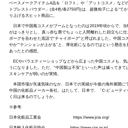
ベースメークアイテム4品を「ロフト」や「アットコスメ」などの
トプレストパウダー」(全4色/各2750円)は、超微粒子による“て
り上げる大ヒット商品に。
日本で中国風コスメがブームとなったのは2019年頃からで、
がはっきりとし、真っ赤な唇でちょっと人間離れした顔立ちに仕
ボーグを合わせた造語で“チャイボーグ”と呼ばれました。中国コ
やか”“テンションが上がる”と、厚化粧になるのではという懸念
あったとの感想。
ECやバラエティーショップなどから広まった中国コスメも、気
うになりました。ただ、“中国製は不安”といった声は減ってき
スキンケアが弱いのが実情。
本国市場が失速気味のなか、日本での実績が今後の海外展開に“箔
中国の化粧品メーカー各社。はたして、日本で、「C-ビューティ
く日は来るのでしょうか。
※参考:
日本化粧品工業会 https://www.jcia.org/
日本輸入化粧品協会 https://www.ciaj.gr.jp/