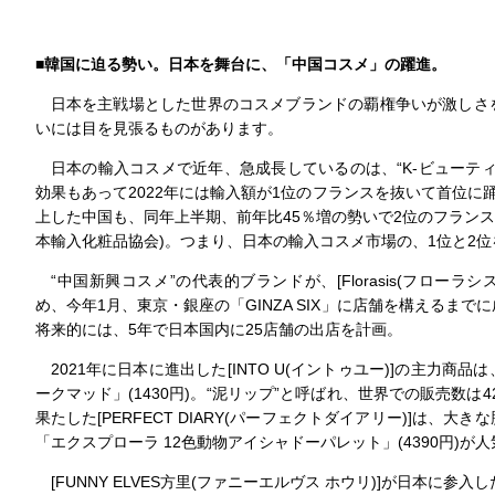
■韓国に迫る勢い。日本を舞台に、「中国コスメ」の躍進。
日本を主戦場とした世界のコスメブランドの覇権争いが激しさ
いには目を見張るものがあります。
日本の輸入コスメで近年、急成長しているのは、“K-ビューティー
効果もあって2022年には輸入額が1位のフランスを抜いて首位に
上した中国も、同年上半期、前年比45％増の勢いで2位のフランス
本輸入化粧品協会)。つまり、日本の輸入コスメ市場の、1位と2
“中国新興コスメ”の代表的ブランドが、[Florasis(フローラシ
め、今年1月、東京・銀座の「GINZA SIX」に店舗を構えるま
将来的には、5年で日本国内に25店舗の出店を計画。
2021年に日本に進出した[INTO U(イントゥユー)]の主力
ークマッド」(1430円)。“泥リップ”と呼ばれ、世界での販売数は4
果たした[PERFECT DIARY(パーフェクトダイアリー)]は、
「エクスプローラ 12色動物アイシャドーパレット」(4390円)が人
[FUNNY ELVES方里(ファニーエルヴス ホウリ)]が日本に参